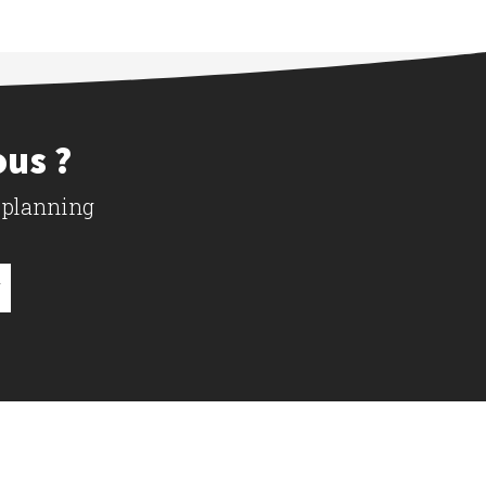
ous ?
 planning