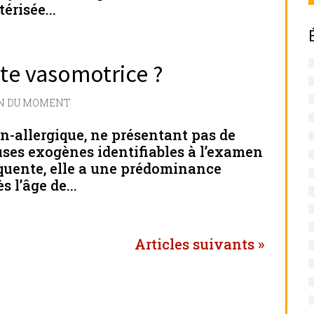
érisée...
ite vasomotrice ?
ON DU MOMENT
on-allergique, ne présentant pas de
uses exogènes identifiables à l’examen
équente, elle a une prédominance
 l’âge de...
Entrées suivantes »