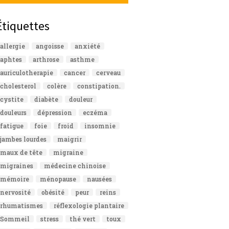
Étiquettes
allergie
angoisse
anxiété
aphtes
arthrose
asthme
auriculotherapie
cancer
cerveau
cholesterol
colère
constipation.
cystite
diabète
douleur
douleurs
dépression
eczéma
fatigue
foie
froid
insomnie
jambes lourdes
maigrir
maux de tête
migraine
migraines
médecine chinoise
mémoire
ménopause
nausées
nervosité
obésité
peur
reins
rhumatismes
réflexologie plantaire
Sommeil
stress
thé vert
toux