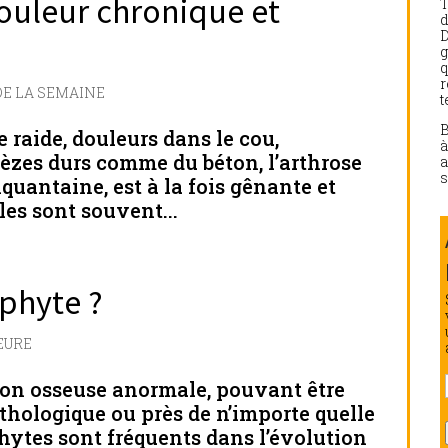
ouleur chronique et
d
D
g
q
r
DE LA SEMAINE
t
 raide, douleurs dans le cou,
rapèzes durs comme du béton, l’arthrose
a
s
nquantaine, est à la fois gênante et
les sont souvent...
phyte ?
EURE
ion osseuse anormale, pouvant être
athologique ou près de n’importe quelle
hytes sont fréquents dans l’évolution