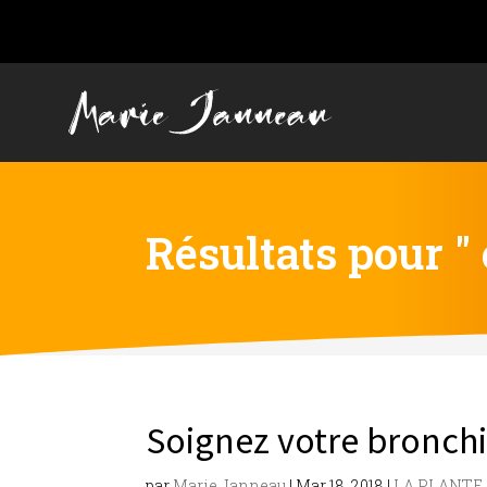
Résultats pour " 
Soignez votre bronch
par
Marie Janneau
|
Mar 18, 2018
|
LA PLANTE