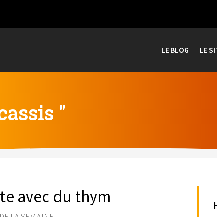
LE BLOG
LE SI
cassis "
ite avec du thym
 DE LA SEMAINE