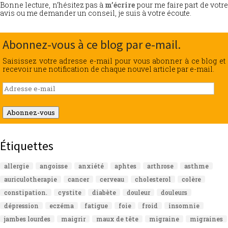
Bonne lecture, n’hésitez pas à
m’écrire
pour me faire part de votr
avis ou me demander un conseil, je suis à votre écoute.
Abonnez-vous à ce blog par e-mail.
Saisissez votre adresse e-mail pour vous abonner à ce blog et
recevoir une notification de chaque nouvel article par e-mail.
Adresse
e-
mail
Abonnez-vous
Étiquettes
allergie
angoisse
anxiété
aphtes
arthrose
asthme
auriculotherapie
cancer
cerveau
cholesterol
colère
constipation.
cystite
diabète
douleur
douleurs
dépression
eczéma
fatigue
foie
froid
insomnie
jambes lourdes
maigrir
maux de tête
migraine
migraines