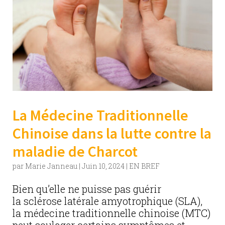
La Médecine Traditionnelle
Chinoise dans la lutte contre la
maladie de Charcot
par
Marie Janneau
|
Juin 10, 2024
|
EN BREF
Bien qu’elle ne puisse pas guérir
la sclérose latérale amyotrophique (SLA),
la médecine traditionnelle chinoise (MTC)
peut soulager certains symptômes et