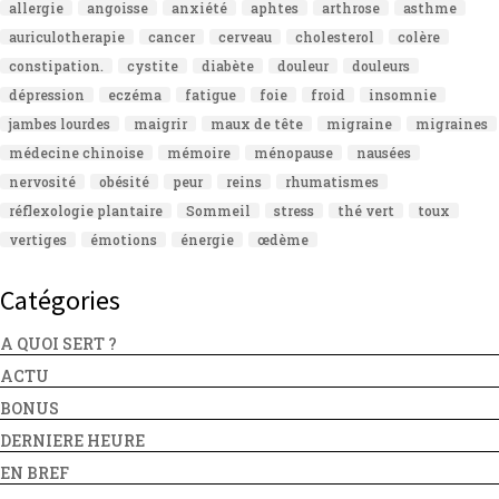
allergie
angoisse
anxiété
aphtes
arthrose
asthme
auriculotherapie
cancer
cerveau
cholesterol
colère
constipation.
cystite
diabète
douleur
douleurs
dépression
eczéma
fatigue
foie
froid
insomnie
jambes lourdes
maigrir
maux de tête
migraine
migraines
médecine chinoise
mémoire
ménopause
nausées
nervosité
obésité
peur
reins
rhumatismes
réflexologie plantaire
Sommeil
stress
thé vert
toux
vertiges
émotions
énergie
œdème
Catégories
A QUOI SERT ?
ACTU
BONUS
DERNIERE HEURE
EN BREF