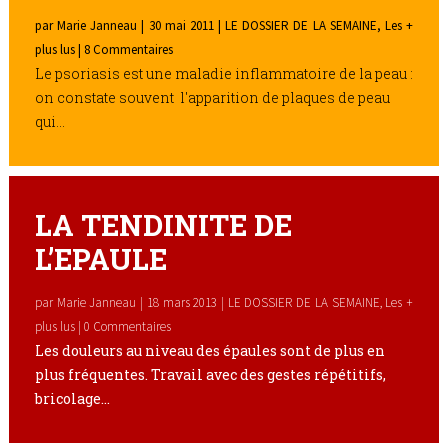
par
Marie Janneau
|
30 mai 2011
|
LE DOSSIER DE LA SEMAINE
,
Les +
plus lus
| 8 Commentaires
Le psoriasis est une maladie inflammatoire de la peau :
on constate souvent l'apparition de plaques de peau
qui...
LA TENDINITE DE
L’EPAULE
par
Marie Janneau
|
18 mars 2013
|
LE DOSSIER DE LA SEMAINE
,
Les +
plus lus
| 0 Commentaires
Les douleurs au niveau des épaules sont de plus en
plus fréquentes. Travail avec des gestes répétitifs,
bricolage...