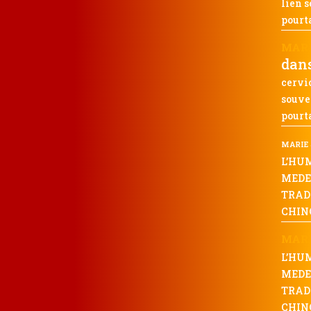
lien s
pourta
MARI
dan
cervic
souven
pourta
MARIE
L’HU
MEDE
TRAD
CHIN
MAR
L’HU
MEDE
TRAD
CHIN