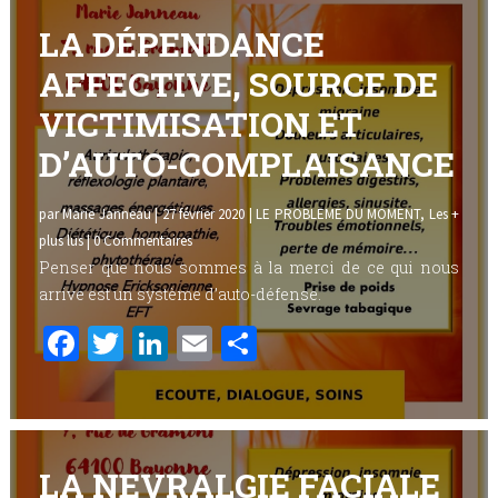
LA DÉPENDANCE
AFFECTIVE, SOURCE DE
VICTIMISATION ET
D’AUTO-COMPLAISANCE
par
Marie Janneau
|
27 février 2020
|
LE PROBLEME DU MOMENT
,
Les +
plus lus
| 0 Commentaires
Penser que nous sommes à la merci de ce qui nous
arrive est un système d’auto-défense.
F
T
Li
E
P
a
w
n
m
ar
ce
it
k
ai
ta
b
te
e
l
g
o
r
dI
er
LA NEVRALGIE FACIALE