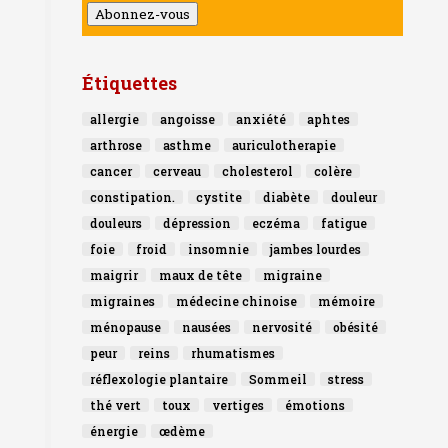
mail
Abonnez-vous
Étiquettes
allergie
angoisse
anxiété
aphtes
arthrose
asthme
auriculotherapie
cancer
cerveau
cholesterol
colère
constipation.
cystite
diabète
douleur
douleurs
dépression
eczéma
fatigue
foie
froid
insomnie
jambes lourdes
maigrir
maux de tête
migraine
migraines
médecine chinoise
mémoire
ménopause
nausées
nervosité
obésité
peur
reins
rhumatismes
réflexologie plantaire
Sommeil
stress
thé vert
toux
vertiges
émotions
énergie
œdème