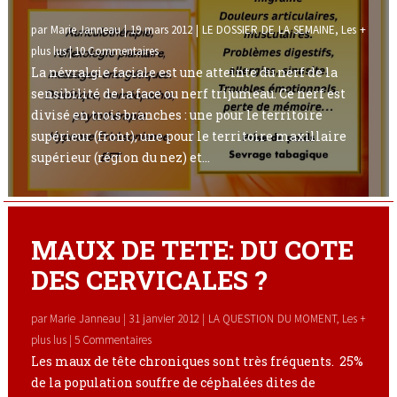
o
n
par
Marie Janneau
|
19 mars 2012
|
LE DOSSIER DE LA SEMAINE
,
Les +
k
plus lus
| 10 Commentaires
La névralgie faciale est une atteinte du nerf de la
sensibilité de la face ou nerf trijumeau. Ce nerf est
divisé en trois branches : une pour le territoire
supérieur (front), une pour le territoire maxillaire
supérieur (région du nez) et...
MAUX DE TETE: DU COTE
DES CERVICALES ?
par
Marie Janneau
|
31 janvier 2012
|
LA QUESTION DU MOMENT
,
Les +
plus lus
| 5 Commentaires
Les maux de tête chroniques sont très fréquents. 25%
de la population souffre de céphalées dites de