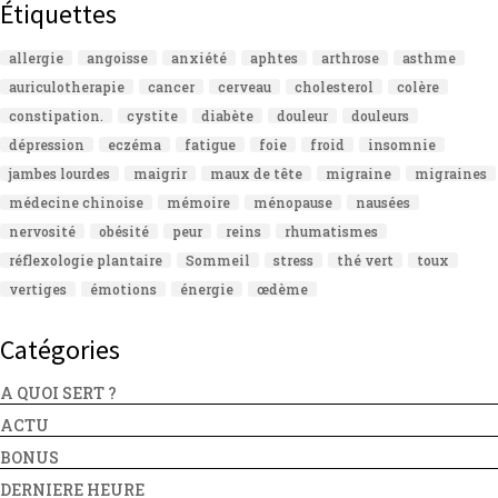
Étiquettes
allergie
angoisse
anxiété
aphtes
arthrose
asthme
auriculotherapie
cancer
cerveau
cholesterol
colère
constipation.
cystite
diabète
douleur
douleurs
dépression
eczéma
fatigue
foie
froid
insomnie
jambes lourdes
maigrir
maux de tête
migraine
migraines
médecine chinoise
mémoire
ménopause
nausées
nervosité
obésité
peur
reins
rhumatismes
réflexologie plantaire
Sommeil
stress
thé vert
toux
vertiges
émotions
énergie
œdème
Catégories
A QUOI SERT ?
ACTU
BONUS
DERNIERE HEURE