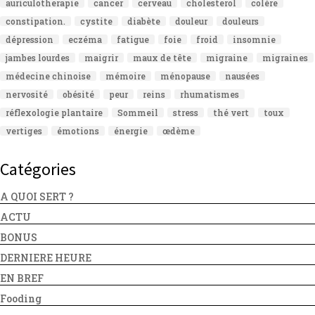
auriculotherapie
cancer
cerveau
cholesterol
colère
constipation.
cystite
diabète
douleur
douleurs
dépression
eczéma
fatigue
foie
froid
insomnie
jambes lourdes
maigrir
maux de tête
migraine
migraines
médecine chinoise
mémoire
ménopause
nausées
nervosité
obésité
peur
reins
rhumatismes
réflexologie plantaire
Sommeil
stress
thé vert
toux
vertiges
émotions
énergie
œdème
Catégories
A QUOI SERT ?
ACTU
BONUS
DERNIERE HEURE
EN BREF
Fooding