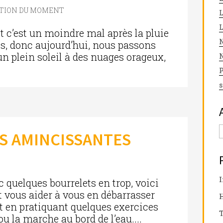
STION DU MOMENT
t c’est un moindre mal après la pluie
N
is, donc aujourd’hui, nous passons
d’un plein soleil à des nuages orageux,
N
s
S AMINCISSANTES
I
c quelques bourrelets en trop, voici
t vous aider à vous en débarrasser
t en pratiquant quelques exercices
T
u la marche au bord de l’eau....