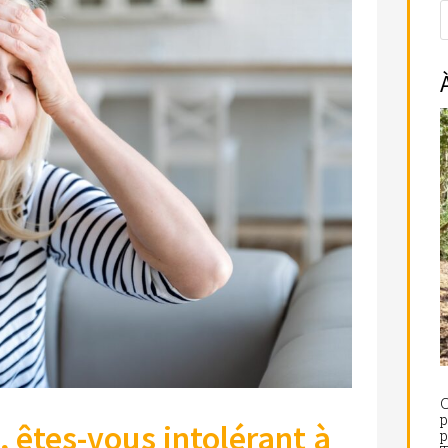
C
p
 êtes-vous intolérant à