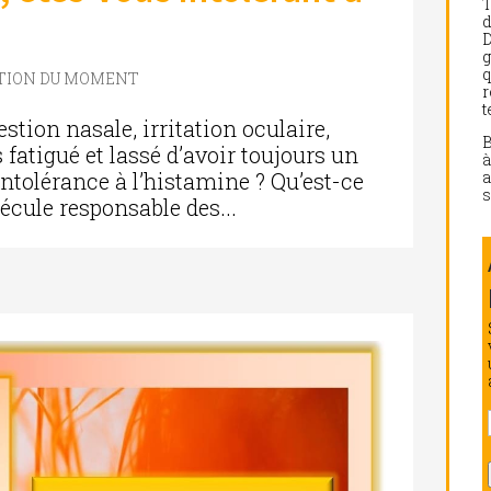
d
D
g
q
STION DU MOMENT
r
t
stion nasale, irritation oculaire,
 fatigué et lassé d’avoir toujours un
a
intolérance à l’histamine ? Qu’est-ce
s
écule responsable des...