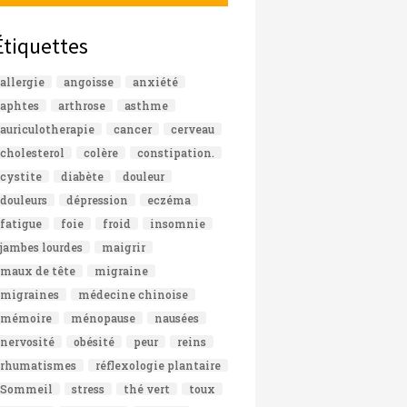
Étiquettes
allergie
angoisse
anxiété
aphtes
arthrose
asthme
auriculotherapie
cancer
cerveau
cholesterol
colère
constipation.
cystite
diabète
douleur
douleurs
dépression
eczéma
fatigue
foie
froid
insomnie
jambes lourdes
maigrir
maux de tête
migraine
migraines
médecine chinoise
mémoire
ménopause
nausées
nervosité
obésité
peur
reins
rhumatismes
réflexologie plantaire
Sommeil
stress
thé vert
toux