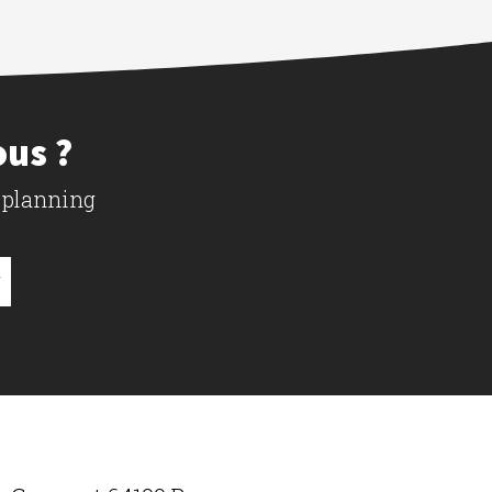
ous ?
 planning