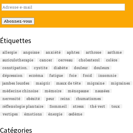
Adresse
e-
mail
Abonnez-vous
Étiquettes
allergie
angoisse
anxiété
aphtes
arthrose
asthme
auriculotherapie
cancer
cerveau
cholesterol
colère
constipation.
cystite
diabète
douleur
douleurs
dépression
eczéma
fatigue
foie
froid
insomnie
jambes lourdes
maigrir
maux de tête
migraine
migraines
médecine chinoise
mémoire
ménopause
nausées
nervosité
obésité
peur
reins
rhumatismes
réflexologie plantaire
Sommeil
stress
thé vert
toux
vertiges
émotions
énergie
œdème
Catégories