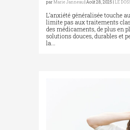
par
Marie Janneau
|
Août 28, 2025
|
LE DOS
L’anxiété généralisée touche au
limite pas aux traitements cla
des médicaments, de plus en p
solutions douces, durables et
la...