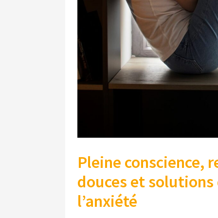
Pleine conscience, 
douces et solutions 
l’anxiété