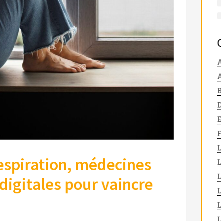
A
L
respiration, médecines
digitales pour vaincre