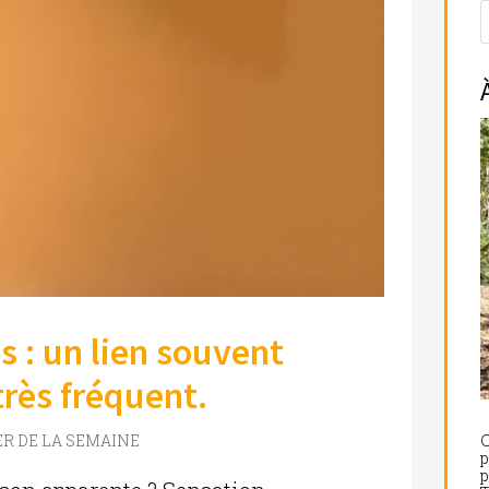
s : un lien souvent
très fréquent.
ER DE LA SEMAINE
C
p