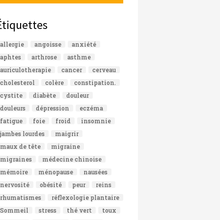
Étiquettes
allergie
angoisse
anxiété
aphtes
arthrose
asthme
auriculotherapie
cancer
cerveau
cholesterol
colère
constipation.
cystite
diabète
douleur
douleurs
dépression
eczéma
fatigue
foie
froid
insomnie
jambes lourdes
maigrir
maux de tête
migraine
migraines
médecine chinoise
mémoire
ménopause
nausées
nervosité
obésité
peur
reins
rhumatismes
réflexologie plantaire
Sommeil
stress
thé vert
toux