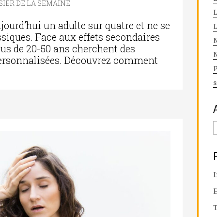
SIER DE LA SEMAINE
jourd’hui un adulte sur quatre et ne se
ssiques. Face aux effets secondaires
N
lus de 20-50 ans cherchent des
N
 personnalisées. Découvrez comment
s
I
T