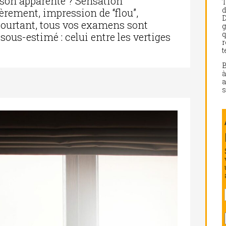
ison apparente ? Sensation
d
égèrement, impression de “flou”,
D
t pourtant, tous vos examens sont
g
q
ous-estimé : celui entre les vertiges
r
t
a
s