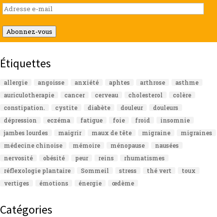
Adresse
e-
mail
Abonnez-vous
Étiquettes
allergie
angoisse
anxiété
aphtes
arthrose
asthme
auriculotherapie
cancer
cerveau
cholesterol
colère
constipation.
cystite
diabète
douleur
douleurs
dépression
eczéma
fatigue
foie
froid
insomnie
jambes lourdes
maigrir
maux de tête
migraine
migraines
médecine chinoise
mémoire
ménopause
nausées
nervosité
obésité
peur
reins
rhumatismes
réflexologie plantaire
Sommeil
stress
thé vert
toux
vertiges
émotions
énergie
œdème
Catégories