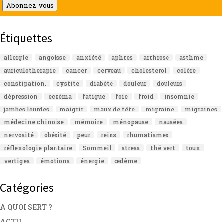
mail
Abonnez-vous
Étiquettes
allergie
angoisse
anxiété
aphtes
arthrose
asthme
auriculotherapie
cancer
cerveau
cholesterol
colère
constipation.
cystite
diabète
douleur
douleurs
dépression
eczéma
fatigue
foie
froid
insomnie
jambes lourdes
maigrir
maux de tête
migraine
migraines
médecine chinoise
mémoire
ménopause
nausées
nervosité
obésité
peur
reins
rhumatismes
réflexologie plantaire
Sommeil
stress
thé vert
toux
vertiges
émotions
énergie
œdème
Catégories
A QUOI SERT ?
ACTU