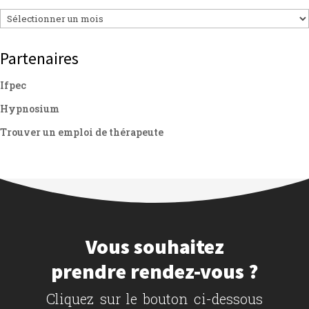
Archives
Partenaires
Ifpec
Hypnosium
Trouver un emploi de thérapeute
Vous souhaitez
prendre rendez-vous ?
Cliquez sur le bouton ci-dessous