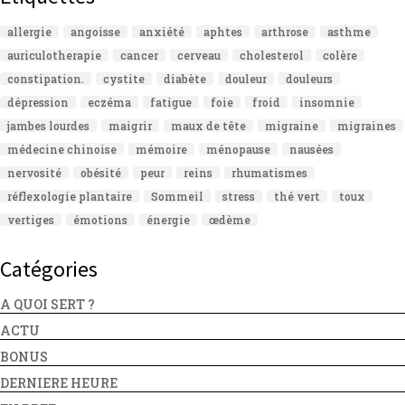
allergie
angoisse
anxiété
aphtes
arthrose
asthme
auriculotherapie
cancer
cerveau
cholesterol
colère
constipation.
cystite
diabète
douleur
douleurs
dépression
eczéma
fatigue
foie
froid
insomnie
jambes lourdes
maigrir
maux de tête
migraine
migraines
médecine chinoise
mémoire
ménopause
nausées
nervosité
obésité
peur
reins
rhumatismes
réflexologie plantaire
Sommeil
stress
thé vert
toux
vertiges
émotions
énergie
œdème
Catégories
A QUOI SERT ?
ACTU
BONUS
DERNIERE HEURE