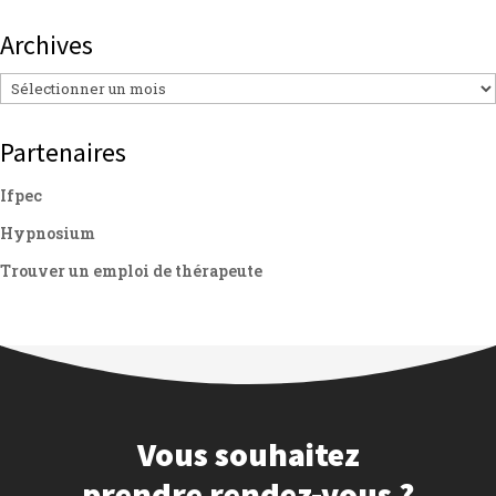
Archives
Archives
Partenaires
Ifpec
Hypnosium
Trouver un emploi de thérapeute
Vous souhaitez
prendre rendez-vous ?