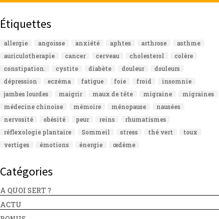
Étiquettes
allergie
angoisse
anxiété
aphtes
arthrose
asthme
auriculotherapie
cancer
cerveau
cholesterol
colère
constipation.
cystite
diabète
douleur
douleurs
dépression
eczéma
fatigue
foie
froid
insomnie
jambes lourdes
maigrir
maux de tête
migraine
migraines
médecine chinoise
mémoire
ménopause
nausées
nervosité
obésité
peur
reins
rhumatismes
réflexologie plantaire
Sommeil
stress
thé vert
toux
vertiges
émotions
énergie
œdème
Catégories
A QUOI SERT ?
ACTU
BONUS