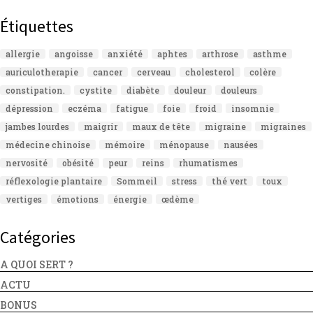
Étiquettes
allergie
angoisse
anxiété
aphtes
arthrose
asthme
auriculotherapie
cancer
cerveau
cholesterol
colère
constipation.
cystite
diabète
douleur
douleurs
dépression
eczéma
fatigue
foie
froid
insomnie
jambes lourdes
maigrir
maux de tête
migraine
migraines
médecine chinoise
mémoire
ménopause
nausées
nervosité
obésité
peur
reins
rhumatismes
réflexologie plantaire
Sommeil
stress
thé vert
toux
vertiges
émotions
énergie
œdème
Catégories
A QUOI SERT ?
ACTU
BONUS