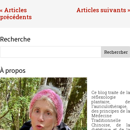
« Entrées précédentes
Entrées suivantes »
Recherche
À propos
Ce blog traite de la
réflexologie
plantaire, de
l’auriculothérapie,
des principes de la
Médecine
Traditionnelle
Chinoise, de la
diététique et de la