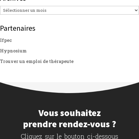
Archives
Partenaires
Ifpec
Hypnosium
Trouver un emploi de thérapeute
Vous souhaitez
prendre rendez-vous ?
Cliquez sur le bouton ci-dessous