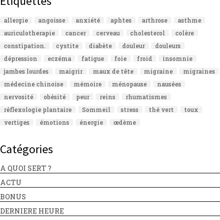
Étiquettes
allergie
angoisse
anxiété
aphtes
arthrose
asthme
auriculotherapie
cancer
cerveau
cholesterol
colère
constipation.
cystite
diabète
douleur
douleurs
dépression
eczéma
fatigue
foie
froid
insomnie
jambes lourdes
maigrir
maux de tête
migraine
migraines
médecine chinoise
mémoire
ménopause
nausées
nervosité
obésité
peur
reins
rhumatismes
réflexologie plantaire
Sommeil
stress
thé vert
toux
vertiges
émotions
énergie
œdème
Catégories
A QUOI SERT ?
ACTU
BONUS
DERNIERE HEURE