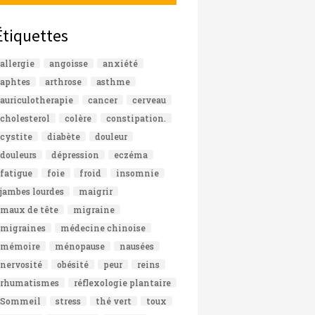
Étiquettes
allergie
angoisse
anxiété
aphtes
arthrose
asthme
auriculotherapie
cancer
cerveau
cholesterol
colère
constipation.
cystite
diabète
douleur
douleurs
dépression
eczéma
fatigue
foie
froid
insomnie
jambes lourdes
maigrir
maux de tête
migraine
migraines
médecine chinoise
mémoire
ménopause
nausées
nervosité
obésité
peur
reins
rhumatismes
réflexologie plantaire
Sommeil
stress
thé vert
toux