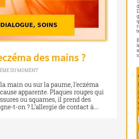
d
D
g
q
r
t
a
eczéma des mains ?
s
LEME DU MOMENT
e la main ou sur la paume, l’eczéma
s cause apparente. Plaques rouges qui
issures ou squames, il prend des
ne-t-on ? L’allergie de contact à...