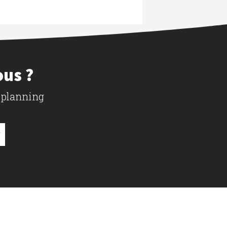
ous ?
 planning