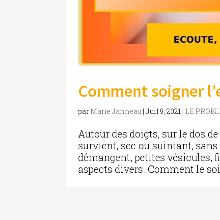
Comment soigner l’
par
Marie Janneau
|
Juil 9, 2021
|
LE PROB
Autour des doigts, sur le dos d
survient, sec ou suintant, san
démangent, petites vésicules, f
aspects divers. Comment le soig