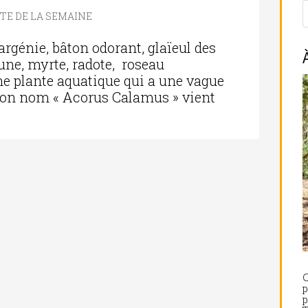
TE DE LA SEMAINE
argénie, bâton odorant, glaïeul des
aune, myrte, radote, roseau
ne plante aquatique qui a une vague
Son nom « Acorus Calamus » vient
C
p