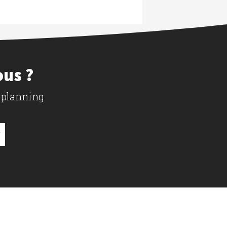
ous ?
 planning