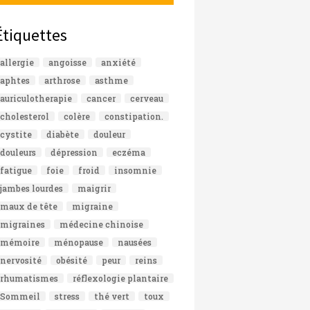
Étiquettes
allergie
angoisse
anxiété
aphtes
arthrose
asthme
auriculotherapie
cancer
cerveau
cholesterol
colère
constipation.
cystite
diabète
douleur
douleurs
dépression
eczéma
fatigue
foie
froid
insomnie
jambes lourdes
maigrir
maux de tête
migraine
migraines
médecine chinoise
mémoire
ménopause
nausées
nervosité
obésité
peur
reins
rhumatismes
réflexologie plantaire
Sommeil
stress
thé vert
toux