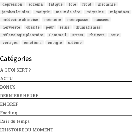
dépression
eczéma
fatigue
foie
froid
insomnie
jambes lourdes
maigrir
maux de tête
migraine
migraines
médecine chinoise
mémoire
ménopause
nausées
nervosité
obésité
peur
reins
rhumatismes
réflexologie plantaire
Sommeil
stress
thé vert
toux
vertiges
émotions
énergie
œdème
Catégories
A QUOI SERT ?
ACTU
BONUS
DERNIERE HEURE
EN BREF
Fooding
L'air du temps
L'HISTOIRE DU MOMENT