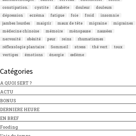
constipation.
cystite
diabète
douleur
douleurs
dépression
eczéma
fatigue
foie
froid
insomnie
jambes lourdes
maigrir
maux de tête
migraine
migraines
médecine chinoise
mémoire
ménopause
nausées
nervosité
obésité
peur
reins
rhumatismes
réflexologie plantaire
Sommeil
stress
thé vert
toux
vertiges
émotions
énergie
œdème
Catégories
A QUOI SERT ?
ACTU
BONUS
DERNIERE HEURE
EN BREF
Fooding
L'air du temps