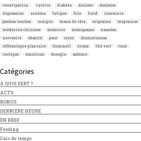
constipation.
cystite
diabète
douleur
douleurs
dépression
eczéma
fatigue
foie
froid
insomnie
jambes lourdes
maigrir
maux de tête
migraine
migraines
médecine chinoise
mémoire
ménopause
nausées
nervosité
obésité
peur
reins
rhumatismes
réflexologie plantaire
Sommeil
stress
thé vert
toux
vertiges
émotions
énergie
œdème
Catégories
A QUOI SERT ?
ACTU
BONUS
DERNIERE HEURE
EN BREF
Fooding
L'air du temps