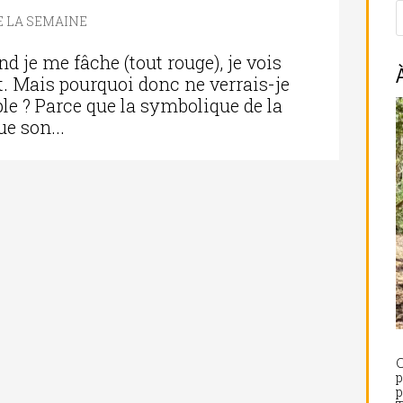
DE LA SEMAINE
d je me fâche (tout rouge), je vois
dit. Mais pourquoi donc ne verrais-je
le ? Parce que la symbolique de la
ue son...
C
p