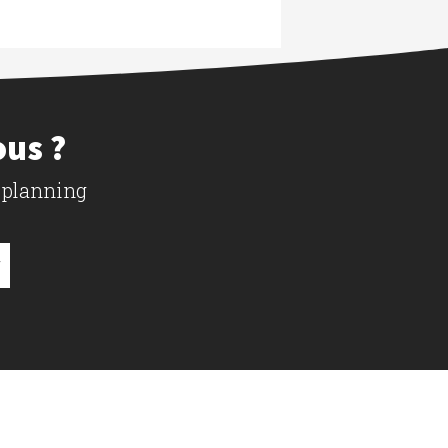
ous ?
 planning