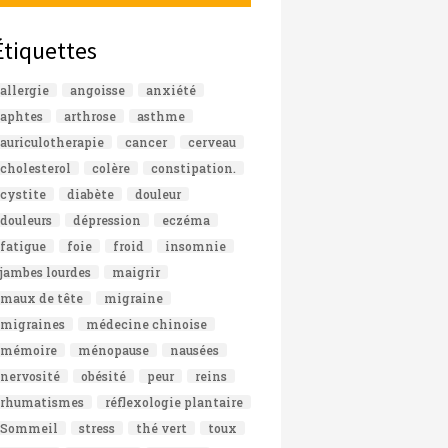
Étiquettes
allergie
angoisse
anxiété
aphtes
arthrose
asthme
auriculotherapie
cancer
cerveau
cholesterol
colère
constipation.
cystite
diabète
douleur
douleurs
dépression
eczéma
fatigue
foie
froid
insomnie
jambes lourdes
maigrir
maux de tête
migraine
migraines
médecine chinoise
mémoire
ménopause
nausées
nervosité
obésité
peur
reins
rhumatismes
réflexologie plantaire
Sommeil
stress
thé vert
toux