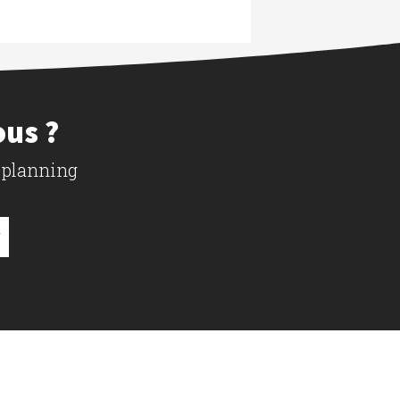
ous ?
 planning