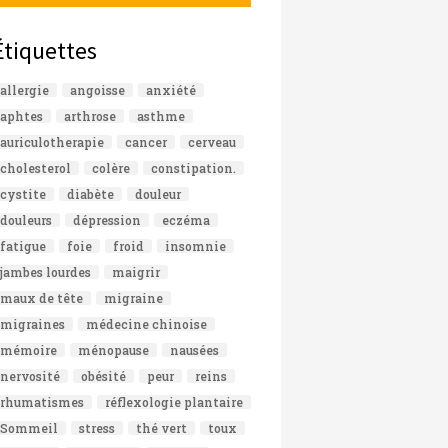
Étiquettes
allergie
angoisse
anxiété
aphtes
arthrose
asthme
auriculotherapie
cancer
cerveau
cholesterol
colère
constipation.
cystite
diabète
douleur
douleurs
dépression
eczéma
fatigue
foie
froid
insomnie
jambes lourdes
maigrir
maux de tête
migraine
migraines
médecine chinoise
mémoire
ménopause
nausées
nervosité
obésité
peur
reins
rhumatismes
réflexologie plantaire
Sommeil
stress
thé vert
toux