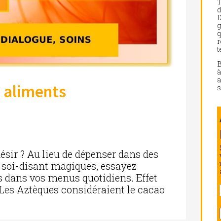
d
D
g
q
r
t
a
 aliments
s
ésir ? Au lieu de dépenser dans des
s soi-disant magiques, essayez
s dans vos menus quotidiens. Effet
 Les Aztèques considéraient le cacao