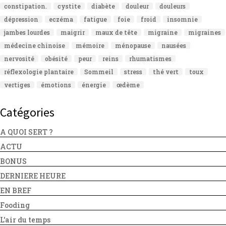
constipation.
cystite
diabète
douleur
douleurs
dépression
eczéma
fatigue
foie
froid
insomnie
jambes lourdes
maigrir
maux de tête
migraine
migraines
médecine chinoise
mémoire
ménopause
nausées
nervosité
obésité
peur
reins
rhumatismes
réflexologie plantaire
Sommeil
stress
thé vert
toux
vertiges
émotions
énergie
œdème
Catégories
A QUOI SERT ?
ACTU
BONUS
DERNIERE HEURE
EN BREF
Fooding
L'air du temps