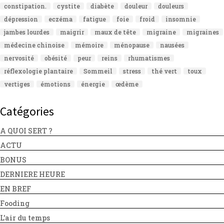
constipation.
cystite
diabète
douleur
douleurs
dépression
eczéma
fatigue
foie
froid
insomnie
jambes lourdes
maigrir
maux de tête
migraine
migraines
médecine chinoise
mémoire
ménopause
nausées
nervosité
obésité
peur
reins
rhumatismes
réflexologie plantaire
Sommeil
stress
thé vert
toux
vertiges
émotions
énergie
œdème
Catégories
A QUOI SERT ?
ACTU
BONUS
DERNIERE HEURE
EN BREF
Fooding
L'air du temps