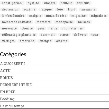
constipation.
cystite
diabète
douleur
douleurs
dépression
eczéma
fatigue
foie
froid
insomnie
jambes lourdes
maigrir
maux de tête
migraine
migraines
médecine chinoise
mémoire
ménopause
nausées
nervosité
obésité
peur
reins
rhumatismes
réflexologie plantaire
Sommeil
stress
thé vert
toux
vertiges
émotions
énergie
œdème
Catégories
A QUOI SERT ?
ACTU
BONUS
DERNIERE HEURE
EN BREF
Fooding
L'air du temps