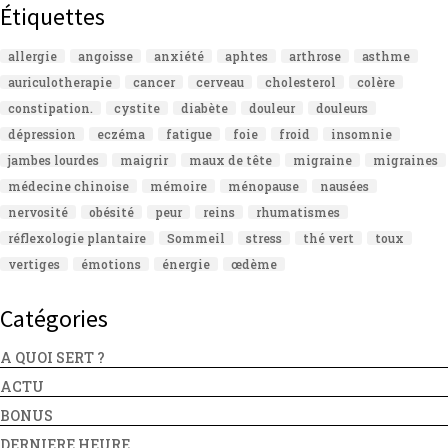
Étiquettes
allergie
angoisse
anxiété
aphtes
arthrose
asthme
auriculotherapie
cancer
cerveau
cholesterol
colère
constipation.
cystite
diabète
douleur
douleurs
dépression
eczéma
fatigue
foie
froid
insomnie
jambes lourdes
maigrir
maux de tête
migraine
migraines
médecine chinoise
mémoire
ménopause
nausées
nervosité
obésité
peur
reins
rhumatismes
réflexologie plantaire
Sommeil
stress
thé vert
toux
vertiges
émotions
énergie
œdème
Catégories
A QUOI SERT ?
ACTU
BONUS
DERNIERE HEURE