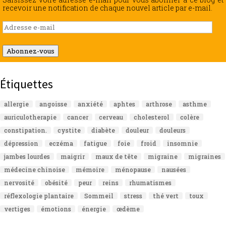
recevoir une notification de chaque nouvel article par e-mail.
Adresse
e-
mail
Abonnez-vous
Étiquettes
allergie
angoisse
anxiété
aphtes
arthrose
asthme
auriculotherapie
cancer
cerveau
cholesterol
colère
constipation.
cystite
diabète
douleur
douleurs
dépression
eczéma
fatigue
foie
froid
insomnie
jambes lourdes
maigrir
maux de tête
migraine
migraines
médecine chinoise
mémoire
ménopause
nausées
nervosité
obésité
peur
reins
rhumatismes
réflexologie plantaire
Sommeil
stress
thé vert
toux
vertiges
émotions
énergie
œdème