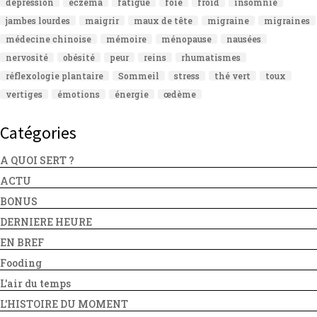
dépression
eczéma
fatigue
foie
froid
insomnie
jambes lourdes
maigrir
maux de tête
migraine
migraines
médecine chinoise
mémoire
ménopause
nausées
nervosité
obésité
peur
reins
rhumatismes
réflexologie plantaire
Sommeil
stress
thé vert
toux
vertiges
émotions
énergie
œdème
Catégories
A QUOI SERT ?
ACTU
BONUS
DERNIERE HEURE
EN BREF
Fooding
L'air du temps
L'HISTOIRE DU MOMENT