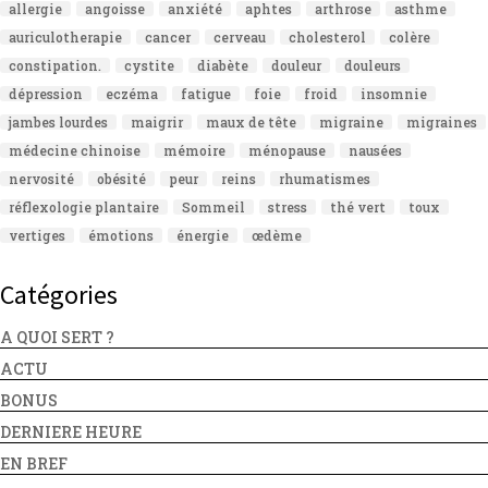
allergie
angoisse
anxiété
aphtes
arthrose
asthme
auriculotherapie
cancer
cerveau
cholesterol
colère
constipation.
cystite
diabète
douleur
douleurs
dépression
eczéma
fatigue
foie
froid
insomnie
jambes lourdes
maigrir
maux de tête
migraine
migraines
médecine chinoise
mémoire
ménopause
nausées
nervosité
obésité
peur
reins
rhumatismes
réflexologie plantaire
Sommeil
stress
thé vert
toux
vertiges
émotions
énergie
œdème
Catégories
A QUOI SERT ?
ACTU
BONUS
DERNIERE HEURE
EN BREF