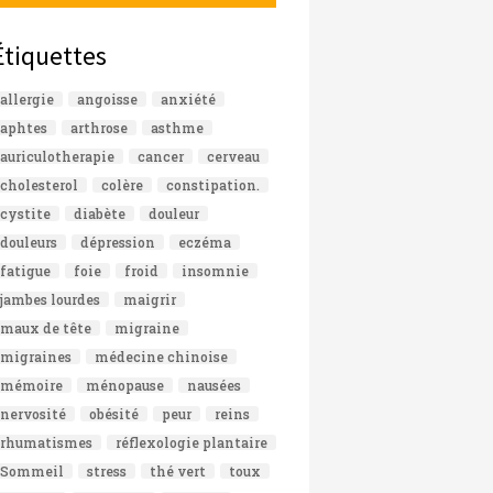
Étiquettes
allergie
angoisse
anxiété
aphtes
arthrose
asthme
auriculotherapie
cancer
cerveau
cholesterol
colère
constipation.
cystite
diabète
douleur
douleurs
dépression
eczéma
fatigue
foie
froid
insomnie
jambes lourdes
maigrir
maux de tête
migraine
migraines
médecine chinoise
mémoire
ménopause
nausées
nervosité
obésité
peur
reins
rhumatismes
réflexologie plantaire
Sommeil
stress
thé vert
toux