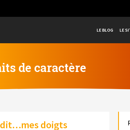
LE BLOG
LE SI
aits de caractère
a dit…mes doigts