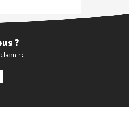
ous ?
 planning