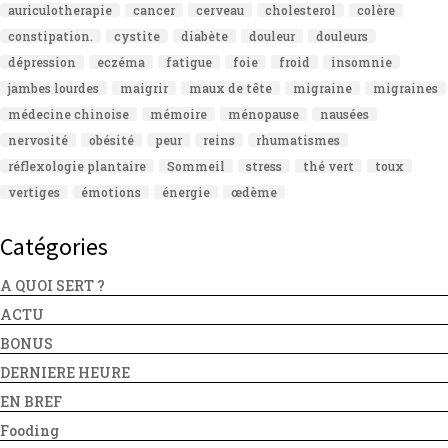
auriculotherapie
cancer
cerveau
cholesterol
colère
constipation.
cystite
diabète
douleur
douleurs
dépression
eczéma
fatigue
foie
froid
insomnie
jambes lourdes
maigrir
maux de tête
migraine
migraines
médecine chinoise
mémoire
ménopause
nausées
nervosité
obésité
peur
reins
rhumatismes
réflexologie plantaire
Sommeil
stress
thé vert
toux
vertiges
émotions
énergie
œdème
Catégories
A QUOI SERT ?
ACTU
BONUS
DERNIERE HEURE
EN BREF
Fooding