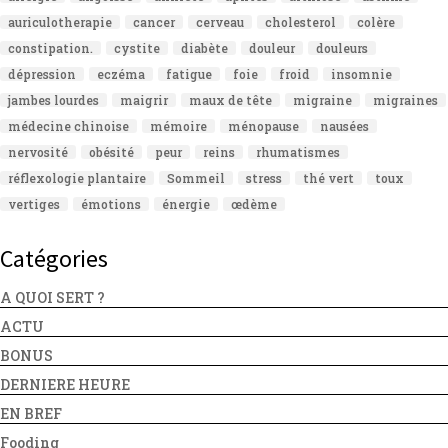
auriculotherapie
cancer
cerveau
cholesterol
colère
constipation.
cystite
diabète
douleur
douleurs
dépression
eczéma
fatigue
foie
froid
insomnie
jambes lourdes
maigrir
maux de tête
migraine
migraines
médecine chinoise
mémoire
ménopause
nausées
nervosité
obésité
peur
reins
rhumatismes
réflexologie plantaire
Sommeil
stress
thé vert
toux
vertiges
émotions
énergie
œdème
Catégories
A QUOI SERT ?
ACTU
BONUS
DERNIERE HEURE
EN BREF
Fooding