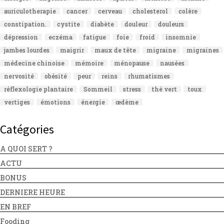
auriculotherapie
cancer
cerveau
cholesterol
colère
constipation.
cystite
diabète
douleur
douleurs
dépression
eczéma
fatigue
foie
froid
insomnie
jambes lourdes
maigrir
maux de tête
migraine
migraines
médecine chinoise
mémoire
ménopause
nausées
nervosité
obésité
peur
reins
rhumatismes
réflexologie plantaire
Sommeil
stress
thé vert
toux
vertiges
émotions
énergie
œdème
Catégories
A QUOI SERT ?
ACTU
BONUS
DERNIERE HEURE
EN BREF
Fooding