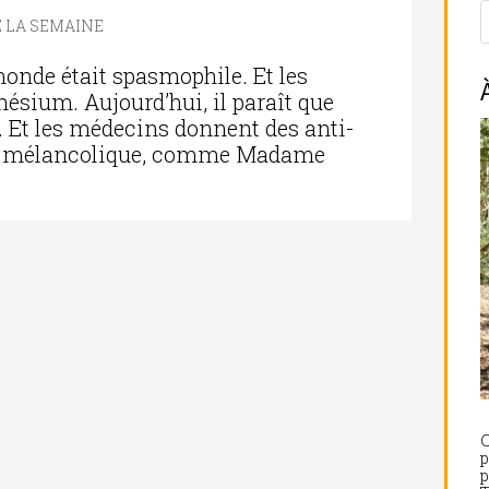
E LA SEMAINE
 monde était spasmophile. Et les
sium. Aujourd’hui, il paraît que
Et les médecins donnent des anti-
ait mélancolique, comme Madame
C
p