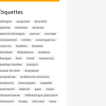
Étiquettes
allergie
angoisse
anxiété
aphtes
arthrose
asthme
auriculotherapie
cancer
cerveau
cholesterol
colère
constipation.
cystite
diabète
douleur
douleurs
dépression
eczéma
fatigue
foie
froid
insomnie
jambes lourdes
maigrir
maux de tête
migraine
migraines
médecine chinoise
mémoire
ménopause
nausées
nervosité
obésité
peur
reins
rhumatismes
réflexologie plantaire
Sommeil
stress
thé vert
toux