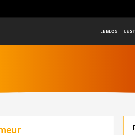
LE BLOG
LE SI
umeur