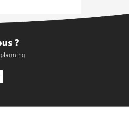
ous ?
 planning