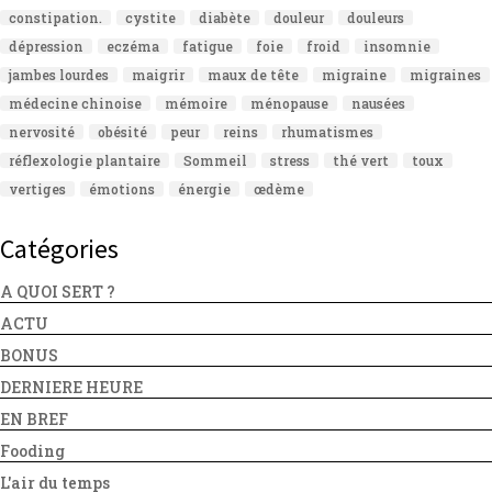
constipation.
cystite
diabète
douleur
douleurs
dépression
eczéma
fatigue
foie
froid
insomnie
jambes lourdes
maigrir
maux de tête
migraine
migraines
médecine chinoise
mémoire
ménopause
nausées
nervosité
obésité
peur
reins
rhumatismes
réflexologie plantaire
Sommeil
stress
thé vert
toux
vertiges
émotions
énergie
œdème
Catégories
A QUOI SERT ?
ACTU
BONUS
DERNIERE HEURE
EN BREF
Fooding
L'air du temps