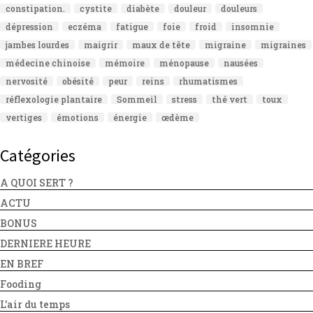
constipation.
cystite
diabète
douleur
douleurs
dépression
eczéma
fatigue
foie
froid
insomnie
jambes lourdes
maigrir
maux de tête
migraine
migraines
médecine chinoise
mémoire
ménopause
nausées
nervosité
obésité
peur
reins
rhumatismes
réflexologie plantaire
Sommeil
stress
thé vert
toux
vertiges
émotions
énergie
œdème
Catégories
A QUOI SERT ?
ACTU
BONUS
DERNIERE HEURE
EN BREF
Fooding
L'air du temps