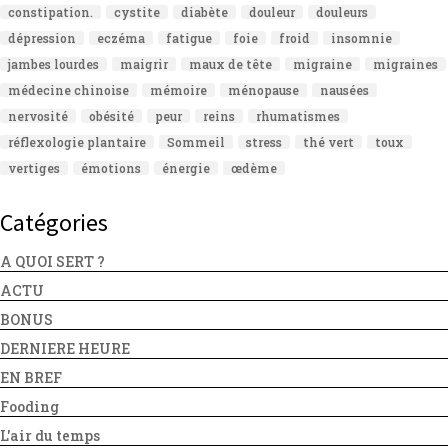
constipation.
cystite
diabète
douleur
douleurs
dépression
eczéma
fatigue
foie
froid
insomnie
jambes lourdes
maigrir
maux de tête
migraine
migraines
médecine chinoise
mémoire
ménopause
nausées
nervosité
obésité
peur
reins
rhumatismes
réflexologie plantaire
Sommeil
stress
thé vert
toux
vertiges
émotions
énergie
œdème
Catégories
A QUOI SERT ?
ACTU
BONUS
DERNIERE HEURE
EN BREF
Fooding
L'air du temps