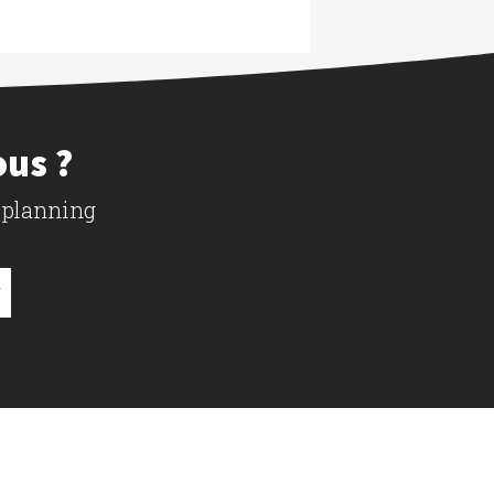
ous ?
 planning