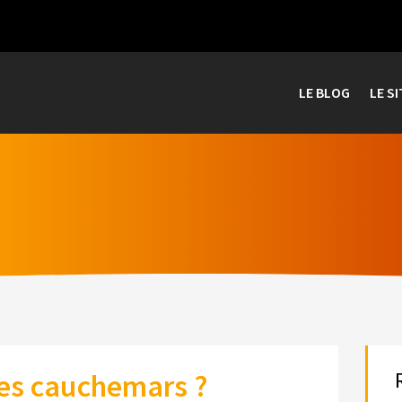
LE BLOG
LE SI
es cauchemars ?