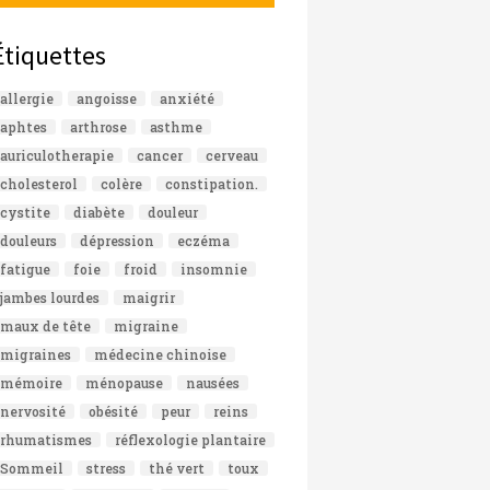
Étiquettes
allergie
angoisse
anxiété
aphtes
arthrose
asthme
auriculotherapie
cancer
cerveau
cholesterol
colère
constipation.
cystite
diabète
douleur
douleurs
dépression
eczéma
fatigue
foie
froid
insomnie
jambes lourdes
maigrir
maux de tête
migraine
migraines
médecine chinoise
mémoire
ménopause
nausées
nervosité
obésité
peur
reins
rhumatismes
réflexologie plantaire
Sommeil
stress
thé vert
toux