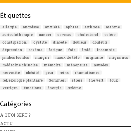
Étiquettes
allergie
angoisse
anxiété
aphtes
arthrose
asthme
auriculotherapie
cancer
cerveau
cholesterol
colère
constipation.
cystite
diabète
douleur
douleurs
dépression
eczéma
fatigue
foie
froid
insomnie
jambes lourdes
maigrir
maux de tête
migraine
migraines
médecine chinoise
mémoire
ménopause
nausées
nervosité
obésité
peur
reins
rhumatismes
réflexologie plantaire
Sommeil
stress
thé vert
toux
vertiges
émotions
énergie
œdème
Catégories
A QUOI SERT ?
ACTU