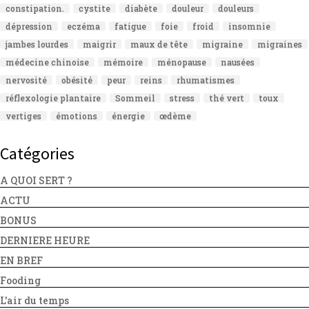
constipation.
cystite
diabète
douleur
douleurs
dépression
eczéma
fatigue
foie
froid
insomnie
jambes lourdes
maigrir
maux de tête
migraine
migraines
médecine chinoise
mémoire
ménopause
nausées
nervosité
obésité
peur
reins
rhumatismes
réflexologie plantaire
Sommeil
stress
thé vert
toux
vertiges
émotions
énergie
œdème
Catégories
A QUOI SERT ?
ACTU
BONUS
DERNIERE HEURE
EN BREF
Fooding
L'air du temps