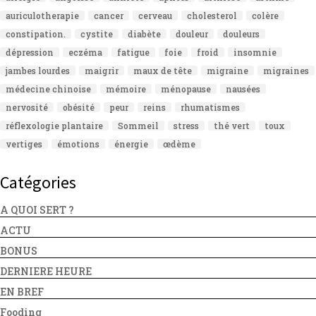
auriculotherapie
cancer
cerveau
cholesterol
colère
constipation.
cystite
diabète
douleur
douleurs
dépression
eczéma
fatigue
foie
froid
insomnie
jambes lourdes
maigrir
maux de tête
migraine
migraines
médecine chinoise
mémoire
ménopause
nausées
nervosité
obésité
peur
reins
rhumatismes
réflexologie plantaire
Sommeil
stress
thé vert
toux
vertiges
émotions
énergie
œdème
Catégories
A QUOI SERT ?
ACTU
BONUS
DERNIERE HEURE
EN BREF
Fooding