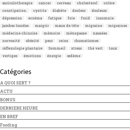
auriculotherapie
cancer
cerveau
cholesterol
colère
constipation.
cystite
diabète
douleur
douleurs
dépression
eczéma
fatigue
foie
froid
insomnie
jambes lourdes
maigrir
maux de tête
migraine
migraines
médecine chinoise
mémoire
ménopause
nausées
nervosité
obésité
peur
reins
rhumatismes
réflexologie plantaire
Sommeil
stress
thé vert
toux
vertiges
émotions
énergie
œdème
Catégories
A QUOI SERT ?
ACTU
BONUS
DERNIERE HEURE
EN BREF
Fooding