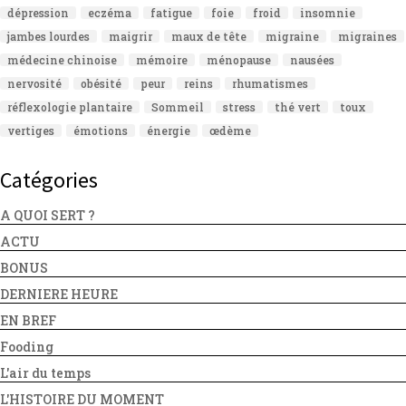
dépression
eczéma
fatigue
foie
froid
insomnie
jambes lourdes
maigrir
maux de tête
migraine
migraines
médecine chinoise
mémoire
ménopause
nausées
nervosité
obésité
peur
reins
rhumatismes
réflexologie plantaire
Sommeil
stress
thé vert
toux
vertiges
émotions
énergie
œdème
Catégories
A QUOI SERT ?
ACTU
BONUS
DERNIERE HEURE
EN BREF
Fooding
L'air du temps
L'HISTOIRE DU MOMENT