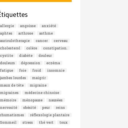
Étiquettes
allergie
angoisse
anxiété
aphtes
arthrose
asthme
auriculotherapie
cancer
cerveau
cholesterol
colère
constipation.
cystite
diabète
douleur
douleurs
dépression
eczéma
fatigue
foie
froid
insomnie
jambes lourdes
maigrir
maux de tête
migraine
migraines
médecine chinoise
mémoire
ménopause
nausées
nervosité
obésité
peur
reins
rhumatismes
réflexologie plantaire
Sommeil
stress
thé vert
toux