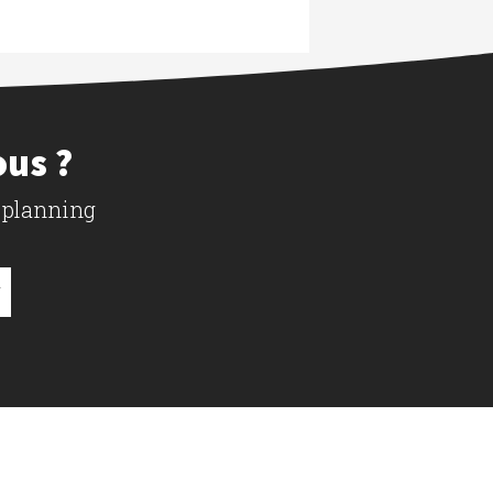
ous ?
 planning