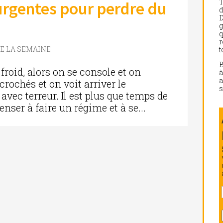
rgentes pour perdre du
d
D
g
q
r
DE LA SEMAINE
t
e froid, alors on se console et on
a
crochés et on voit arriver le
s
avec terreur. Il est plus que temps de
nser à faire un régime et à se...