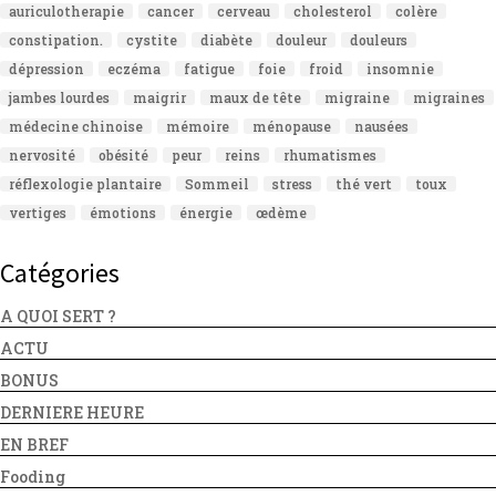
auriculotherapie
cancer
cerveau
cholesterol
colère
constipation.
cystite
diabète
douleur
douleurs
dépression
eczéma
fatigue
foie
froid
insomnie
jambes lourdes
maigrir
maux de tête
migraine
migraines
médecine chinoise
mémoire
ménopause
nausées
nervosité
obésité
peur
reins
rhumatismes
réflexologie plantaire
Sommeil
stress
thé vert
toux
vertiges
émotions
énergie
œdème
Catégories
A QUOI SERT ?
ACTU
BONUS
DERNIERE HEURE
EN BREF
Fooding