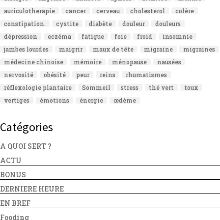
auriculotherapie
cancer
cerveau
cholesterol
colère
constipation.
cystite
diabète
douleur
douleurs
dépression
eczéma
fatigue
foie
froid
insomnie
jambes lourdes
maigrir
maux de tête
migraine
migraines
médecine chinoise
mémoire
ménopause
nausées
nervosité
obésité
peur
reins
rhumatismes
réflexologie plantaire
Sommeil
stress
thé vert
toux
vertiges
émotions
énergie
œdème
Catégories
A QUOI SERT ?
ACTU
BONUS
DERNIERE HEURE
EN BREF
Fooding