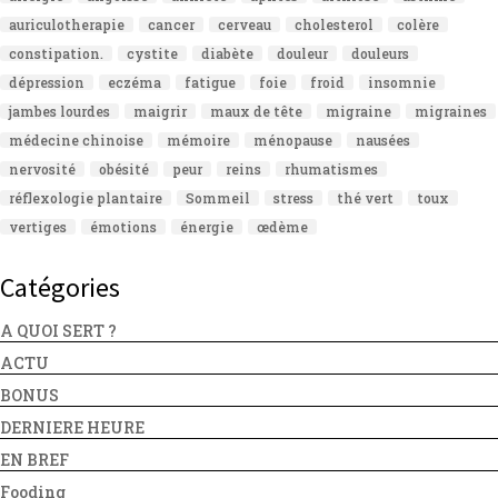
auriculotherapie
cancer
cerveau
cholesterol
colère
constipation.
cystite
diabète
douleur
douleurs
dépression
eczéma
fatigue
foie
froid
insomnie
jambes lourdes
maigrir
maux de tête
migraine
migraines
médecine chinoise
mémoire
ménopause
nausées
nervosité
obésité
peur
reins
rhumatismes
réflexologie plantaire
Sommeil
stress
thé vert
toux
vertiges
émotions
énergie
œdème
Catégories
A QUOI SERT ?
ACTU
BONUS
DERNIERE HEURE
EN BREF
Fooding