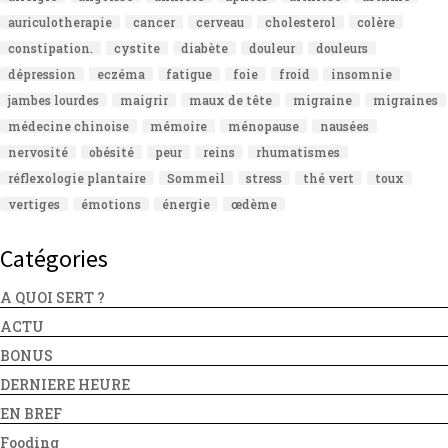
auriculotherapie
cancer
cerveau
cholesterol
colère
constipation.
cystite
diabète
douleur
douleurs
dépression
eczéma
fatigue
foie
froid
insomnie
jambes lourdes
maigrir
maux de tête
migraine
migraines
médecine chinoise
mémoire
ménopause
nausées
nervosité
obésité
peur
reins
rhumatismes
réflexologie plantaire
Sommeil
stress
thé vert
toux
vertiges
émotions
énergie
œdème
Catégories
A QUOI SERT ?
ACTU
BONUS
DERNIERE HEURE
EN BREF
Fooding