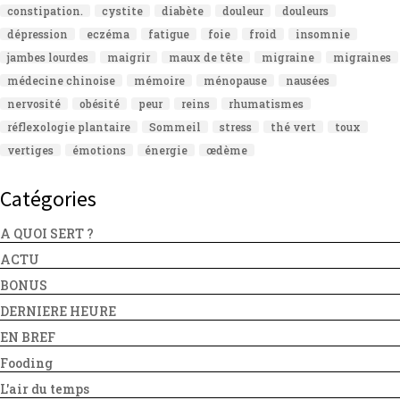
constipation.
cystite
diabète
douleur
douleurs
dépression
eczéma
fatigue
foie
froid
insomnie
jambes lourdes
maigrir
maux de tête
migraine
migraines
médecine chinoise
mémoire
ménopause
nausées
nervosité
obésité
peur
reins
rhumatismes
réflexologie plantaire
Sommeil
stress
thé vert
toux
vertiges
émotions
énergie
œdème
Catégories
A QUOI SERT ?
ACTU
BONUS
DERNIERE HEURE
EN BREF
Fooding
L'air du temps