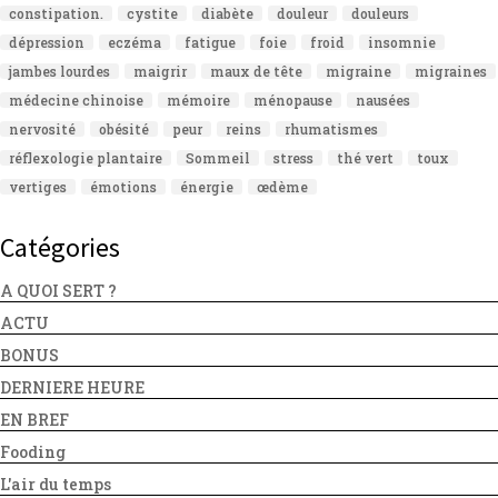
constipation.
cystite
diabète
douleur
douleurs
dépression
eczéma
fatigue
foie
froid
insomnie
jambes lourdes
maigrir
maux de tête
migraine
migraines
médecine chinoise
mémoire
ménopause
nausées
nervosité
obésité
peur
reins
rhumatismes
réflexologie plantaire
Sommeil
stress
thé vert
toux
vertiges
émotions
énergie
œdème
Catégories
A QUOI SERT ?
ACTU
BONUS
DERNIERE HEURE
EN BREF
Fooding
L'air du temps